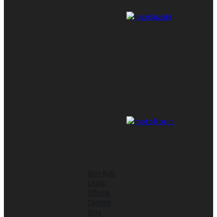
Ktm Kids
Usato
Officina
Contatti
Blog