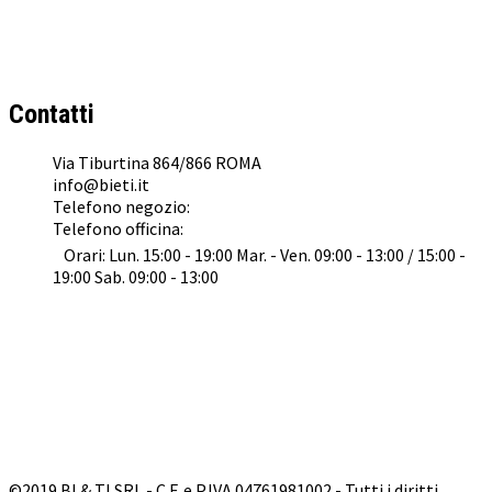
BI & TI SRL
Concessionario Ufficiale
KTM
,
Husqvarna
,
GasGas
e
Suzuki
a Roma
Contatti
Via Tiburtina 864/866 ROMA
info@bieti.it
Telefono negozio:
062022041
Telefono officina:
0645476153
Orari: Lun. 15:00 - 19:00 Mar. - Ven. 09:00 - 13:00 / 15:00 -
19:00 Sab. 09:00 - 13:00
©2019 BI & TI SRL - C.F. e P.IVA 04761981002 - Tutti i diritti