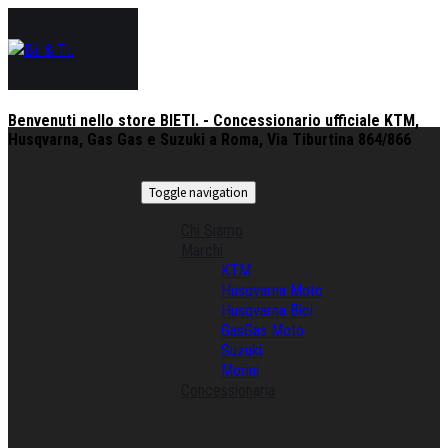
Benvenuti nello store BIETI. - Concessionario ufficiale KTM,
Husqvarna, Gas Gas e Suzuki a Roma, Via Tiburtina 864/866
Toggle navigation
Chi Siamo
Marchi
KTM
Husqvarna Moto
Husqvarna Bici
GasGas Moto
Suzuki
Morini
Concessionaria