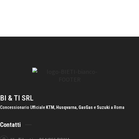
Questo
campo
deve
essere
lasciato
vuoto
BI & TI SRL
Concessionario Ufficiale
KTM
,
Husqvarna
,
GasGas
e
Suzuki
a Roma
Contatti