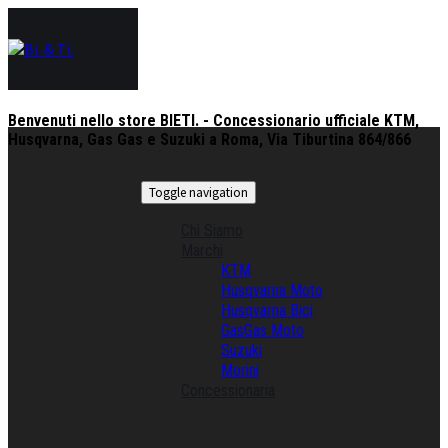
Benvenuti nello store BIETI. - Concessionario ufficiale KTM,
Husqvarna, Gas Gas e Suzuki a Roma, Via Tiburtina 864/866
Toggle navigation
Chi Siamo
Marchi
KTM
Husqvarna Moto
Husqvarna Bici
GasGas Moto
Suzuki
Morini
Concessionaria