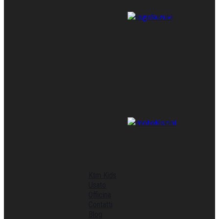
Ktm Kids
Usato
Officina
Contatti
Blog