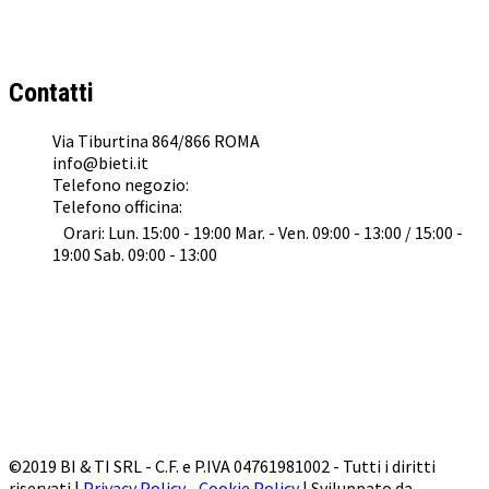
BI & TI SRL
Concessionario Ufficiale
KTM
,
Husqvarna
,
GasGas
e
Suzuki
a Roma
Contatti
Via Tiburtina 864/866 ROMA
info@bieti.it
Telefono negozio:
062022041
Telefono officina:
0645476153
Orari: Lun. 15:00 - 19:00 Mar. - Ven. 09:00 - 13:00 / 15:00 -
19:00 Sab. 09:00 - 13:00
©2019 BI & TI SRL - C.F. e P.IVA 04761981002 - Tutti i diritti
riservati |
Privacy Policy
-
Cookie Policy
| Sviluppato da