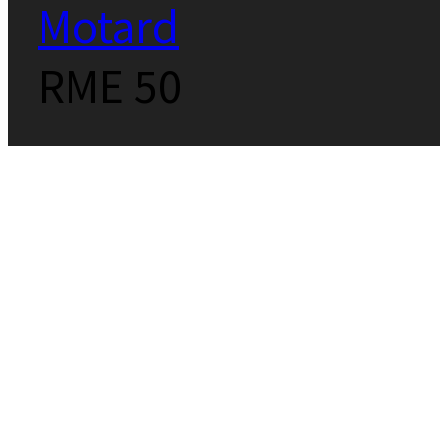
Motard
RME 50