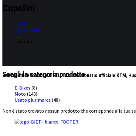
Cupolini
Home
Power Parts
KTM
Cupolini
Scegli la categoria prodotto
Benvenuti nello store BIETI. - Concessionario ufficiale KTM, Hu
E-Bikes
(8)
Moto
(143)
Usato plurimarca
(48)
Non è stato trovato nessun prodotto che corrisponde alla tua se
BI & TI SRL