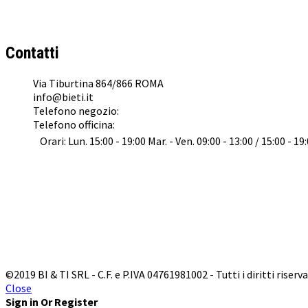
Concessionario Ufficiale
KTM
,
Husqvarna
,
GasGas
e
Suzuki
a Roma
Contatti
Via Tiburtina 864/866 ROMA
info@bieti.it
Telefono negozio:
062022041
Telefono officina:
0645476153
Orari: Lun. 15:00 - 19:00 Mar. - Ven. 09:00 - 13:00 / 15:00 - 19
©2019 BI & TI SRL - C.F. e P.IVA 04761981002 - Tutti i diritti riserva
Close
Sign in Or Register