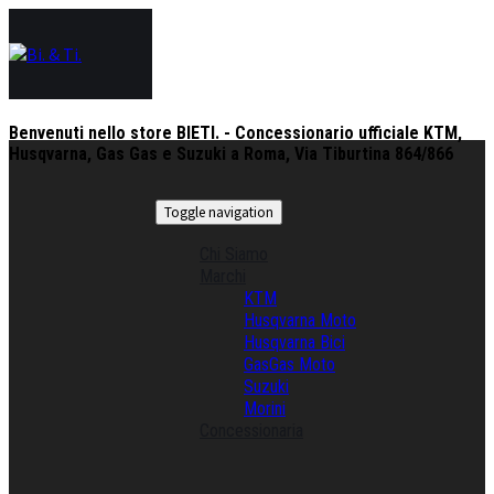
Benvenuti nello store BIETI. - Concessionario ufficiale KTM,
Husqvarna, Gas Gas e Suzuki a Roma, Via Tiburtina 864/866
Toggle navigation
Chi Siamo
Marchi
KTM
Husqvarna Moto
Husqvarna Bici
GasGas Moto
Suzuki
Morini
Concessionaria