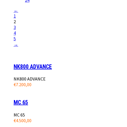
←
1
2
3
4
5
→
NK800 ADVANCE
NK800 ADVANCE
€
7.200,00
MC 65
MC 65
€
4.500,00