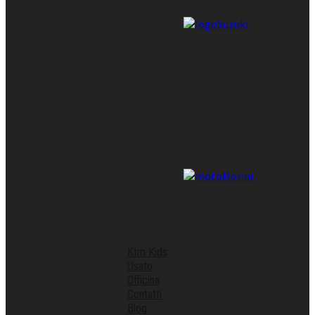
Ktm Kids
Usato
Officina
Contatti
Blog