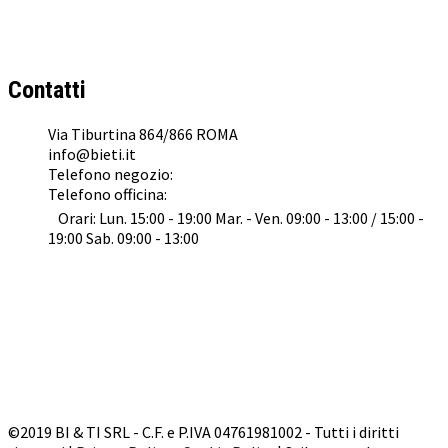
BI & TI SRL
Concessionario Ufficiale
KTM
,
Husqvarna
,
GasGas
e
Suzuki
a Roma
Contatti
Via Tiburtina 864/866 ROMA
info@bieti.it
Telefono negozio:
062022041
Telefono officina:
0645476153
Orari: Lun. 15:00 - 19:00 Mar. - Ven. 09:00 - 13:00 / 15:00 -
19:00 Sab. 09:00 - 13:00
©2019 BI & TI SRL - C.F. e P.IVA 04761981002 - Tutti i diritti