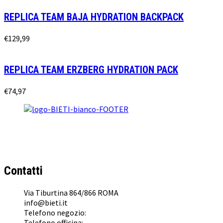
REPLICA TEAM BAJA HYDRATION BACKPACK
€
129,99
REPLICA TEAM ERZBERG HYDRATION PACK
€
74,97
BI & TI SRL
Concessionario Ufficiale
KTM
,
Husqvarna
,
GasGas
e
Suzuki
a Roma
Contatti
Via Tiburtina 864/866 ROMA
info@bieti.it
Telefono negozio:
062022041
Telefono officina:
0645476153