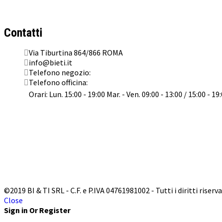
Concessionario Ufficiale
KTM
,
Husqvarna
,
GasGas
e
Suzuki
a Roma
Contatti
Via Tiburtina 864/866 ROMA
info@bieti.it
Telefono negozio:
062022041
Telefono officina:
0645476153
Orari: Lun. 15:00 - 19:00 Mar. - Ven. 09:00 - 13:00 / 15:00 - 19
©2019 BI & TI SRL - C.F. e P.IVA 04761981002 - Tutti i diritti riserva
Close
Sign in Or Register