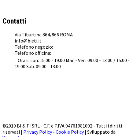
Concessionario Ufficiale
KTM
,
Husqvarna
,
GasGas
e
Suzuki
a Roma
Contatti
Via Tiburtina 864/866 ROMA
info@bieti.it
Telefono negozio:
062022041
Telefono officina:
0645476153
Orari: Lun. 15:00 - 19:00 Mar. - Ven. 09:00 - 13:00 / 15:00 -
19:00 Sab. 09:00 - 13:00
©2019 BI & TI SRL - C.F. e P.IVA 04761981002 - Tutti i diritti
riservati |
Privacy Policy
-
Cookie Policy
| Sviluppato da