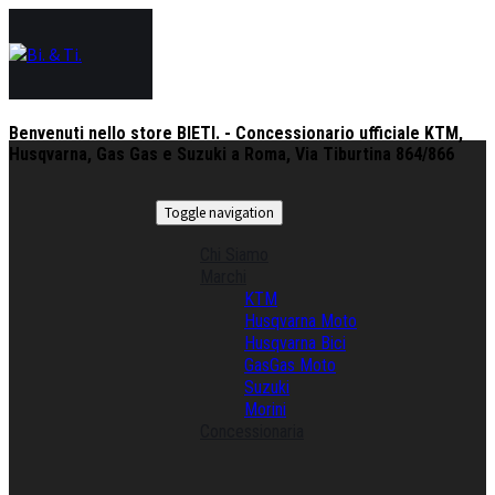
Benvenuti nello store BIETI. - Concessionario ufficiale KTM,
Husqvarna, Gas Gas e Suzuki a Roma, Via Tiburtina 864/866
Toggle navigation
Chi Siamo
Marchi
KTM
Husqvarna Moto
Husqvarna Bici
GasGas Moto
Suzuki
Morini
Concessionaria