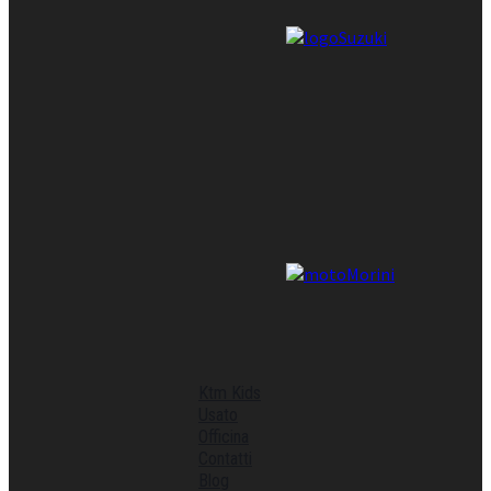
Ktm Kids
Usato
Officina
Contatti
Blog