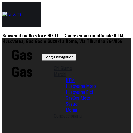
Benvenuti nello store BIETI. - Concessionario ufficiale KTM,
Husqvarna, Gas Gas e Suzuki a Roma, Via Tiburtina 864/866
Gas
Toggle navigation
Gas
Chi Siamo
Marchi
KTM
Husqvarna Moto
Husqvarna Bici
GasGas Moto
Suzuki
Morini
Concessionaria