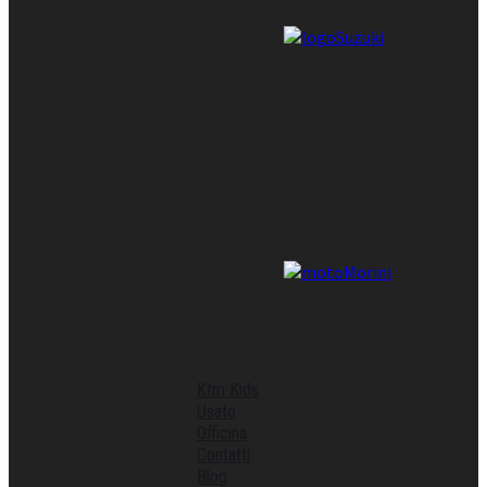
Ktm Kids
Usato
Officina
Contatti
Blog