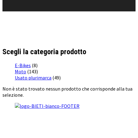
Scegli la categoria prodotto
E-Bikes
(8)
Moto
(143)
Usato plurimarca
(49)
Non è stato trovato nessun prodotto che corrisponde alla tua
selezione.
BI & TI SRL
Concessionario Ufficiale
KTM
,
Husqvarna
,
GasGas
e
Suzuki
a Roma