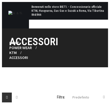
Benvenuti nello store BIETI. - Concessionario ufficiale
KTM, Husqvarna, Gas Gas e Suzuki a Roma, Via Tiburtina
864/866
Toggle
navigatio
ACCESSORI
HOME
POWER WEAR
KTM
ACCESSORI
Filtra:
Predefinito