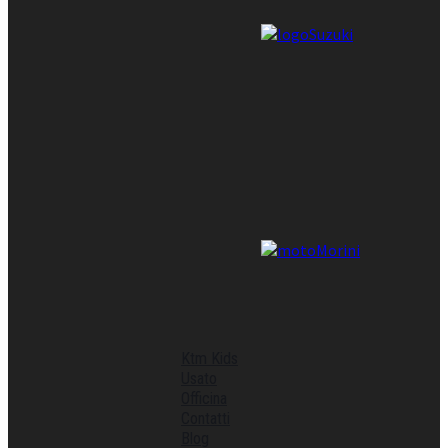
Ktm Kids
Usato
Officina
Contatti
Blog