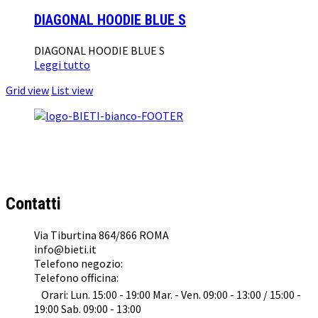
DIAGONAL HOODIE BLUE S
DIAGONAL HOODIE BLUE S
Leggi tutto
Grid view
List view
BI & TI SRL
Concessionario Ufficiale
KTM
,
Husqvarna
,
GasGas
e
Suzuki
a Roma
Contatti
Via Tiburtina 864/866 ROMA
info@bieti.it
Telefono negozio:
062022041
Telefono officina:
0645476153
Orari: Lun. 15:00 - 19:00 Mar. - Ven. 09:00 - 13:00 / 15:00 -
19:00 Sab. 09:00 - 13:00