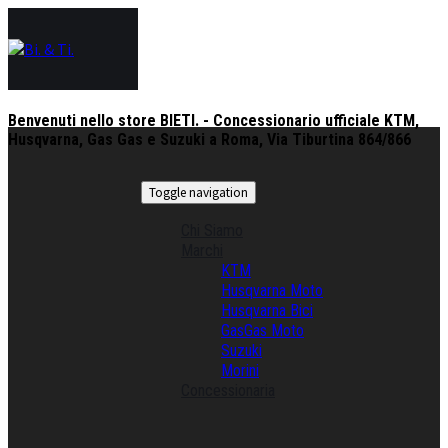
Benvenuti nello store BIETI. - Concessionario ufficiale KTM,
Husqvarna, Gas Gas e Suzuki a Roma, Via Tiburtina 864/866
Toggle navigation
Chi Siamo
Marchi
KTM
Husqvarna Moto
Husqvarna Bici
GasGas Moto
Suzuki
Morini
Concessionaria