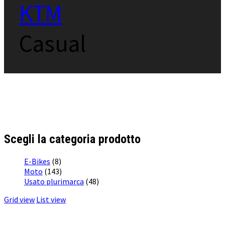
KTM
Casual
Scegli la categoria prodotto
E-Bikes
(8)
Moto
(143)
Usato plurimarca
(48)
Grid view
List view